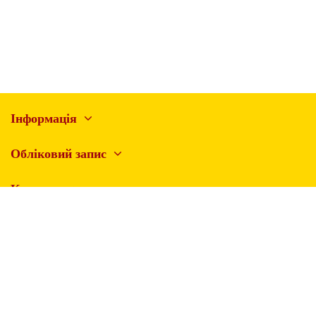
Інформація
Обліковий запис
Контакти
Стежте за нами
Підписатися
© 2024 Видавництво «Смайлик». Всі права зберігаються за