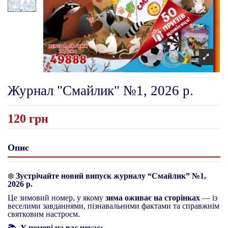
Журнал "Смайлик" №1, 2026 р.
120 грн
Опис
❄️
Зустрічайте новий випуск журналу “Смайлик” №1,
2026 р.
Це зимовий номер, у якому
зима оживає на сторінках
— із
веселими завданнями, пізнавальними фактами та справжнім
святковим настроєм.
📚
У номері на вас чекає: