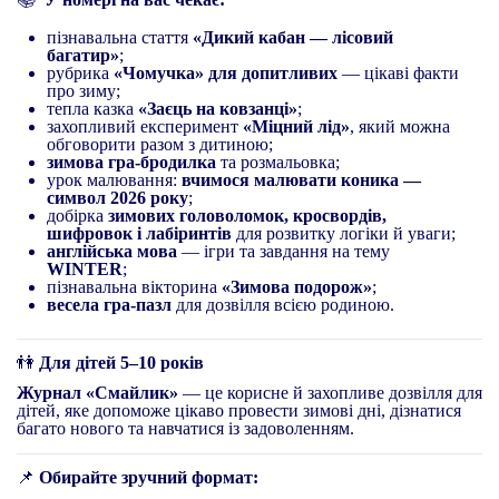
пізнавальна стаття
«Дикий кабан — лісовий
багатир»
;
рубрика
«Чомучка» для допитливих
— цікаві факти
про зиму;
тепла казка
«Заєць на ковзанці»
;
захопливий експеримент
«Міцний лід»
, який можна
обговорити разом з дитиною;
зимова гра-бродилка
та розмальовка;
урок малювання:
вчимося малювати коника —
символ 2026 року
;
добірка
зимових головоломок, кросвордів,
шифровок і лабіринтів
для розвитку логіки й уваги;
англійська мова
— ігри та завдання на тему
WINTER
;
пізнавальна вікторина
«Зимова подорож»
;
весела гра-пазл
для дозвілля всією родиною.
👫
Для дітей 5–10 років
Журнал «Смайлик»
— це корисне й захопливе дозвілля для
дітей, яке допоможе цікаво провести зимові дні, дізнатися
багато нового та навчатися із задоволенням.
📌
Обирайте зручний формат: