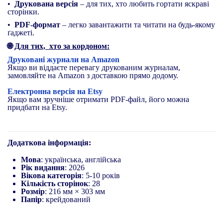
•
Друкована версія
– для тих, хто любить гортати яскраві
сторінки.
•
PDF-формат
– легко завантажити та читати на будь-якому
ґаджеті.
🌐
Для тих, хто за кордоном:
Друковані журнали на Amazon
Якщо ви віддаєте перевагу друкованим журналам,
замовляйте на Amazon з доставкою прямо додому.
Електронна версія на Etsy
Якщо вам зручніше отримати PDF-файл, його можна
придбати на Etsy.
Додаткова інформація:
Мова
: українська, англійська
Рік видання
: 2026
Вікова категорія
: 5-10 років
Кількість сторінок
: 28
Розмір
: 216 мм × 303 мм
Папір
: крейдований