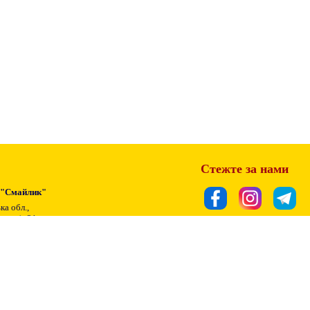
Стежте за нами
 "Смайлик"
ка обл.,
ьк, а/c 21
Підписатися
8 851
mail.com