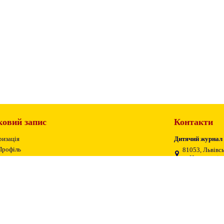
ковий запис
Контакти
ризація
Дитячий журнал
Профіль
81053, Львівсь
м. Новояворівс
сті дані
ія замовлень
+38 (096) 11 5
теження гостьового замовлення
smaylik.ok@g
© 2024 Видавництво «Смайлик». Всі права зберігаються за правовласником.