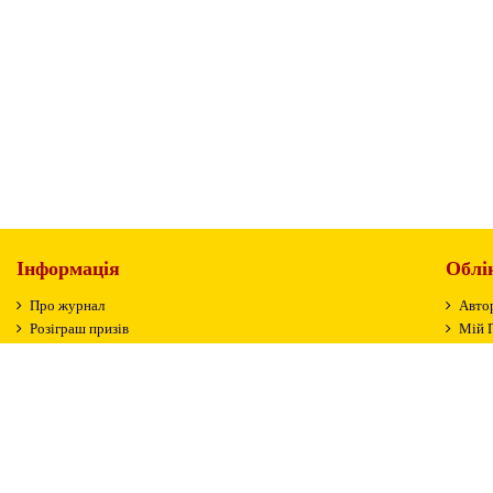
Інформація
Облі
Про журнал
Авто
Розіграш призів
Мій 
Оплата і доставка
Особи
Контактна інформація
Істор
Зв'яжіться з нами
Відс
Публічна оферта