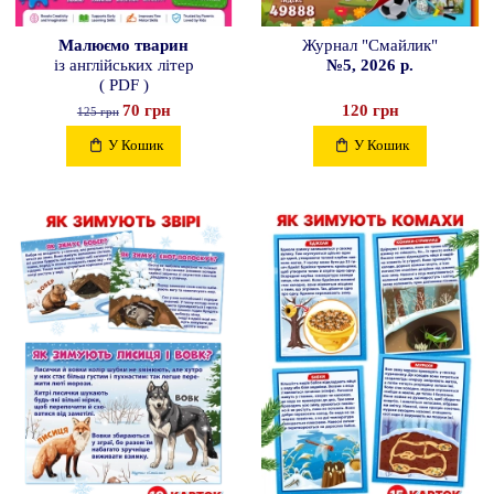
Малюємо тварин
Журнал "Смайлик"
із англійських літер
№5, 2026 р.
( PDF )
70 грн
120 грн
125 грн
У Кошик
У Кошик