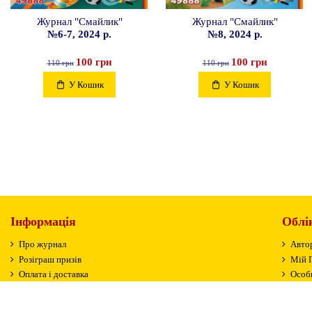
Журнал "Смайлик"
Журнал "Смайлик"
№6-7, 2024 р.
№8, 2024 р.
100 грн
100 грн
110 грн
110 грн
У Кошик
У Кошик
Інформація
Облі
Про журнал
Авто
Розіграш призів
Мій 
Оплата і доставка
Особи
Контактна інформація
Істор
Зв'яжіться з нами
Відс