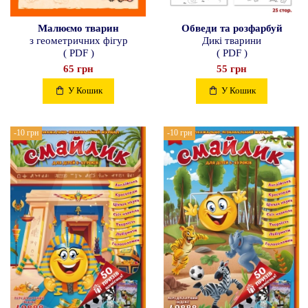
Малюємо тварин
Обведи та розфарбуй
з геометричних фігур
Дикі тварини
( PDF )
( PDF )
65 грн
55 грн
У Кошик
У Кошик
-10 грн
-10 грн