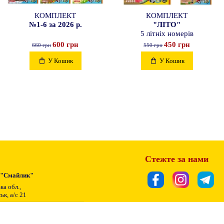
КОМПЛЕКТ
КОМПЛЕКТ
№1-6 за 2026 р.
"ЛІТО"
5 літніх номерів
600 грн
450 грн
660 грн
550 грн
У Кошик
У Кошик
Стежте за нами
 "Смайлик"
ка обл.,
ьк, а/c 21
Підписатися
8 851
mail.com