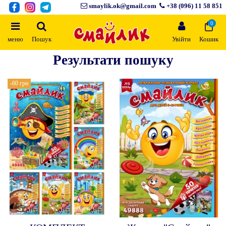
smaylik.ok@gmail.com
+38 (096) 11 58 851
0
меню
Пошук
Увійти
Кошик
Результати пошуку
-60 грн