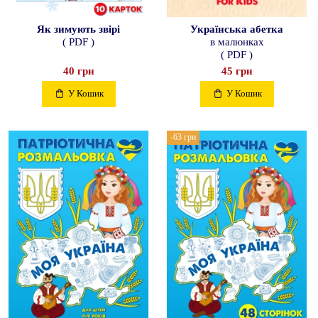
Як зимують звірі
Українська абетка
( PDF )
в малюнках
( PDF )
40 грн
45 грн
У Кошик
У Кошик
-63 грн