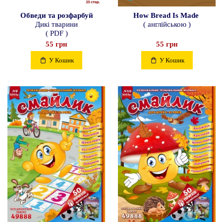
Обведи та розфарбуй
How Bread Is Made
Дикі тварини
( англійською )
( PDF )
55 грн
55 грн
У Кошик
У Кошик