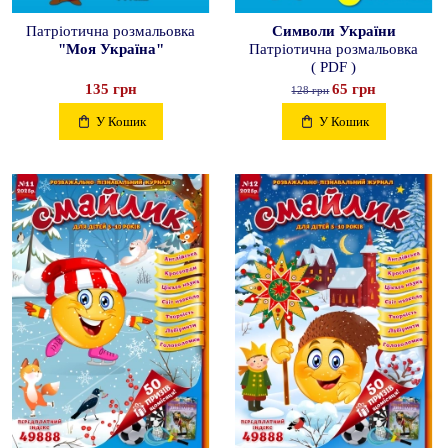
Патріотична розмальовка
Символи України
"Моя Україна"
Патріотична розмальовка
( PDF )
135 грн
65 грн
128 грн
У Кошик
У Кошик