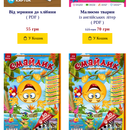
Від зернини до
хлібини
Малюємо тварин
( PDF )
із англійських літер
( PDF )
55 грн
70 грн
125 грн
У Кошик
У Кошик