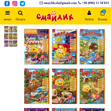
smaylik.ok@gmail.com
+38 (096) 11 58 851
0
меню
Пошук
Увійти
Кошик
-315 грн